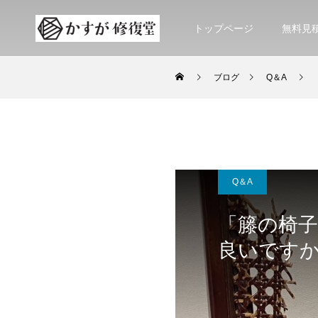
トップページ
無料見
ブログ
Q＆A
Q＆A
「籐の椅
良いです